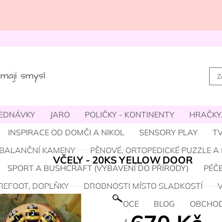
JEDNÁVKY
JARO
POLIČKY - KONTINENTY
HRAČKY,
INSPIRACE OD DOMČI A NIKOL
SENSORY PLAY
TV
- BALANČNÍ KAMENY
PĚNOVÉ, ORTOPEDICKÉ PUZZLE A
VČELY - 20KS YELLOW DOOR
SPORT A BUSHCRAFT (VYBAVENÍ DO PŘÍRODY)
PÉČE
REFOOT, DOPLŇKY
DROBNOSTI MÍSTO SLADKOSTÍ
M A HALLOWEEN
ZIMA A VÁNOCE
BLOG
OBCHOD
ÝM / O NÁS
PROVIZNÍ SYSTÉM