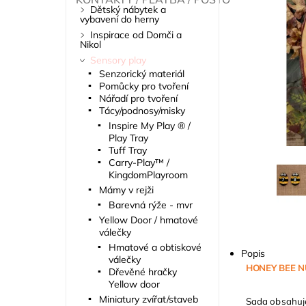
Dětský nábytek a
vybavení do herny
Inspirace od Domči a
Nikol
Sensory play
Senzorický materiál
Pomůcky pro tvoření
Nářadí pro tvoření
Tácy/podnosy/misky
Inspire My Play ® /
Play Tray
Tuff Tray
Carry-Play™ /
KingdomPlayroom
Mámy v rejži
Barevná rýže - mvr
Yellow Door / hmatové
válečky
Hmatové a obtiskové
Popis
válečky
HONEY BEE 
Dřevěné hračky
Yellow door
Miniatury zvířat/staveb
Sada obsahuje