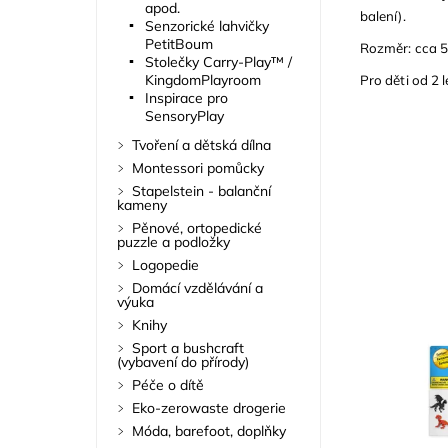
apod.
balení).
Senzorické lahvičky
PetitBoum
Rozměr: cca 
Stolečky Carry-Play™ /
KingdomPlayroom
Pro děti od 2 l
Inspirace pro
SensoryPlay
Tvoření a dětská dílna
Montessori pomůcky
Stapelstein - balanční
kameny
Pěnové, ortopedické
puzzle a podložky
Logopedie
Domácí vzdělávání a
výuka
Knihy
Sport a bushcraft
(vybavení do přírody)
Péče o dítě
Eko-zerowaste drogerie
Móda, barefoot, doplňky