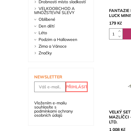
Drobnosti místo sladkostí
VELKOOBCHOD A
FANTAZIE
MNOŽSTEVNÍ SLEVY
LUCK MIN
Oblíbené
179 Kč
Den dětí
Léto
Podzim a Halloween
Zima a Vánoce
Značky
NEWSLETTER
Vložením e-mailu
souhlasíte s
podmínkami ochrany
VELKÝ SET
osobních údajů
MAZLÍČCI 
LTD.
1 008 Kč