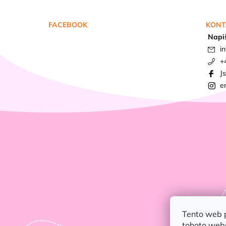
FACEBOOK
KONT
Napi
in
+
J
e
Tento web 
tohoto webu