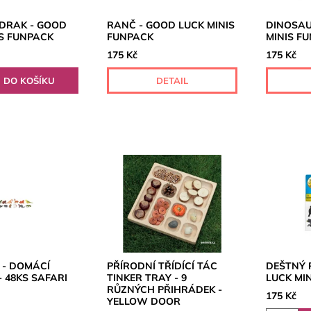
 DRAK - GOOD
RANČ - GOOD LUCK MINIS
DINOSAU
IS FUNPACK
FUNPACK
MINIS F
175 Kč
175 Kč
DETAIL
 - DOMÁCÍ
PŘÍRODNÍ TŘÍDÍCÍ TÁC
DEŠTNÝ 
- 48KS SAFARI
TINKER TRAY - 9
LUCK MI
RŮZNÝCH PŘIHRÁDEK -
175 Kč
YELLOW DOOR