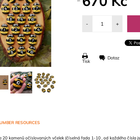
670 Kč
-
+
Dotaz
Tisk
NUMBER RESOURCES
 20 kamenů očíslovaných včelek (číselná řada 1-10 , od každého čísla j