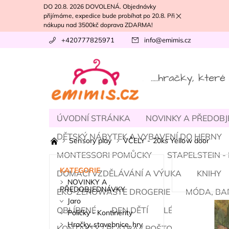
DO 20.8. 2026 DOVOLENÁ. Objednávky
přijímáme, expedice bude probíhat po 20.8. Při
nákupu nad 3500kč doprava ZDARMA!
+420777825971
info
@
emimis.cz
ÚVODNÍ STRÁNKA
NOVINKY A PŘEDOB
DĚTSKÝ NÁBYTEK A VYBAVENÍ DO HERNY
Sensory play
VČELY - 20ks Yellow door
MONTESSORI POMŮCKY
STAPELSTEIN 
KATEGORIE
DOMÁCÍ VZDĚLÁVÁNÍ A VÝUKA
KNIHY
NOVINKY A
PŘEDOBJEDNÁVKY
EKO-ZEROWASTE DROGERIE
MÓDA, BA
Jaro
OBLÍBENÉ
DEN DĚTÍ
LÉTO
PODZI
Poličky - Kontinenty
Hračky, stavebnice, hry
KONTAKTY / PLATBA / POŠTOVNÉ
NÁŠ T