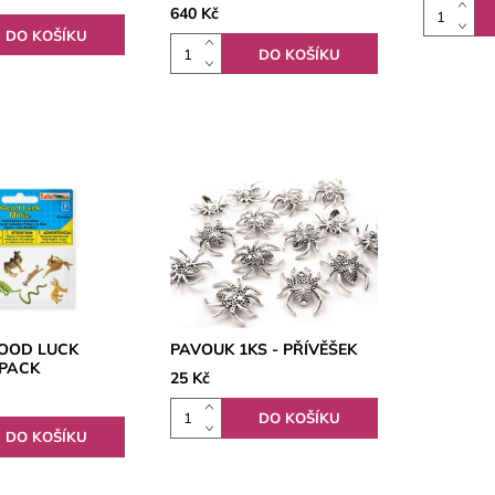
640 Kč
GOOD LUCK
PAVOUK 1KS - PŘÍVĚŠEK
NPACK
25 Kč