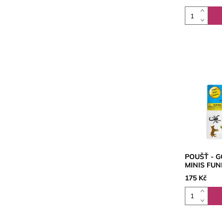
POUŠŤ - 
MINIS FU
175 Kč