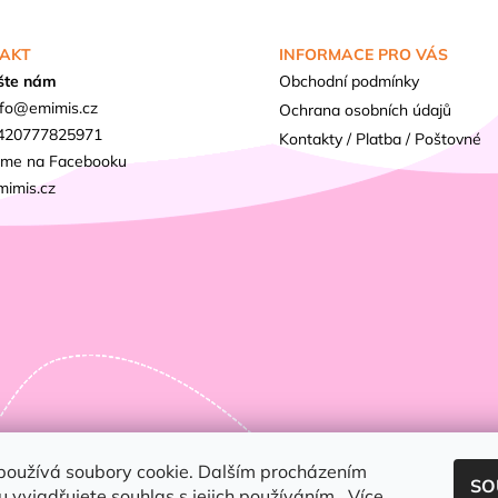
AKT
INFORMACE PRO VÁS
šte nám
Obchodní podmínky
fo
@
emimis.cz
Ochrana osobních údajů
420777825971
Kontakty / Platba / Poštovné
sme na Facebooku
mimis.cz
používá soubory cookie. Dalším procházením
SO
 vyjadřujete souhlas s jejich používáním.. Více