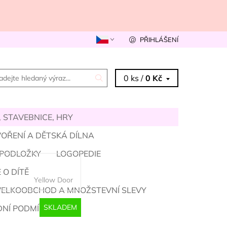
PŘIHLÁŠENÍ
0 ks /
0 Kč
 STAVEBNICE, HRY
OŘENÍ A DĚTSKÁ DÍLNA
 PODLOŽKY
LOGOPEDIE
 O DÍTĚ
Yellow Door
VELKOOBCHOD A MNOŽSTEVNÍ SLEVY
SKLADEM
NÍ PODMÍNKY