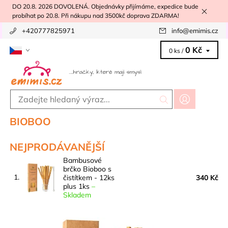
DO 20.8. 2026 DOVOLENÁ. Objednávky přijímáme, expedice bude
probíhat po 20.8. Při nákupu nad 3500kč doprava ZDARMA!
+420777825971
info
@
emimis.cz
0 Kč
0 ks /
BIOBOO
NEJPRODÁVANĚJŠÍ
Bambusové
brčko Bioboo s
1.
čistítkem - 12ks
340 Kč
plus 1ks
–
Skladem