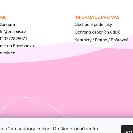
AKT
INFORMACE PRO VÁS
šte nám
Obchodní podmínky
fo
@
emimis.cz
Ochrana osobních údajů
420777825971
Kontakty / Platba / Poštovné
sme na Facebooku
mimis.cz
používá soubory cookie. Dalším procházením
SO