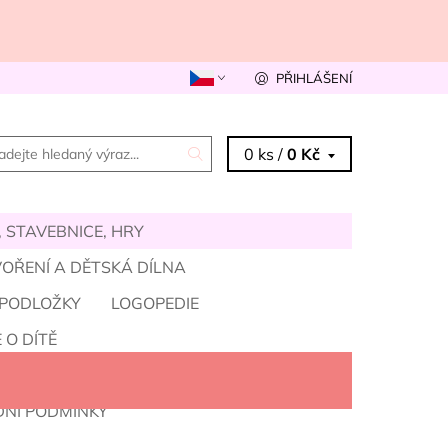
PŘIHLÁŠENÍ
0 ks /
0 Kč
 STAVEBNICE, HRY
OŘENÍ A DĚTSKÁ DÍLNA
 PODLOŽKY
LOGOPEDIE
 O DÍTĚ
VELKOOBCHOD A MNOŽSTEVNÍ SLEVY
NÍ PODMÍNKY