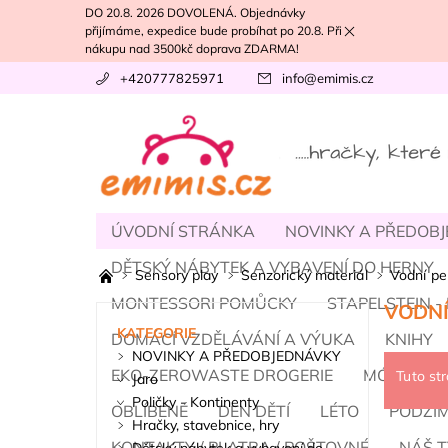
DO 20.8. 2026 DOVOLENÁ. Objednávky
přijímáme, expedice bude probíhat po 20.8. Při
nákupu nad 3500kč doprava ZDARMA!
+420777825971
info
@
emimis.cz
ÚVODNÍ STRÁNKA
NOVINKY A PŘEDOB
DĚTSKÝ NÁBYTEK A VYBAVENÍ DO HERNY
Sensory play
Senzorický materiál
Vodní pe
MONTESSORI POMŮCKY
STAPELSTEIN 
VODNÍ
KATEGORIE
DOMÁCÍ VZDĚLÁVÁNÍ A VÝUKA
KNIHY
NOVINKY A PŘEDOBJEDNÁVKY
EKO-ZEROWASTE DROGERIE
MÓDA, BA
Tuto st
Jaro
Poličky - Kontinenty
OBLÍBENÉ
DEN DĚTÍ
LÉTO
PODZI
Hračky, stavebnice, hry
KONTAKTY / PLATBA / POŠTOVNÉ
NÁŠ T