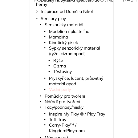
Dětský nábytek a vybavení do
herny
Inspirace od Domči a Nikol
Sensory play
Senzorický materiál
Modelína / plastelína
Mamolína
Kinetický písek
Sypký senzorický materiál
(rýže, cizrna apod.)
Rýže
Cizrna
Těstoviny
Pryskyřice, lucent, průsvitný
materiál apod.
Vodní perly
Pomůcky pro tvoření
Nářadí pro tvoření
Tácy/podnosy/misky
Inspire My Play ® / Play Tray
Tuff Tray
Carry-Play™ /
KingdomPlayroom
Mámy v rejži