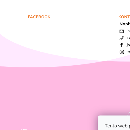
FACEBOOK
KONT
Napi
in
+
J
e
Tento web 