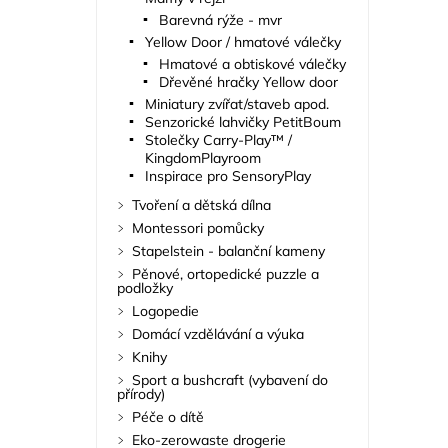
Barevná rýže - mvr
Yellow Door / hmatové válečky
Hmatové a obtiskové válečky
Dřevěné hračky Yellow door
Miniatury zvířat/staveb apod.
Senzorické lahvičky PetitBoum
Stolečky Carry-Play™ /
KingdomPlayroom
Inspirace pro SensoryPlay
Tvoření a dětská dílna
Montessori pomůcky
Stapelstein - balanční kameny
Pěnové, ortopedické puzzle a
podložky
Logopedie
Domácí vzdělávání a výuka
Knihy
Sport a bushcraft (vybavení do
přírody)
Péče o dítě
Eko-zerowaste drogerie