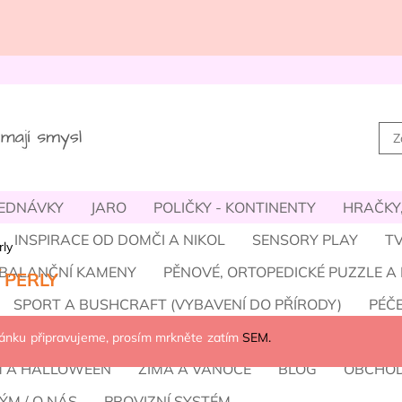
JEDNÁVKY
JARO
POLIČKY - KONTINENTY
HRAČKY,
INSPIRACE OD DOMČI A NIKOL
SENSORY PLAY
TV
rly
- BALANČNÍ KAMENY
PĚNOVÉ, ORTOPEDICKÉ PUZZLE A
 PERLY
SPORT A BUSHCRAFT (VYBAVENÍ DO PŘÍRODY)
PÉČE
REFOOT, DOPLŇKY
DROBNOSTI MÍSTO SLADKOSTÍ
ránku připravujeme, prosím mrkněte zatím
SEM.
M A HALLOWEEN
ZIMA A VÁNOCE
BLOG
OBCHOD
ÝM / O NÁS
PROVIZNÍ SYSTÉM