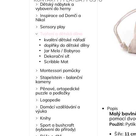
Dětský nábytek a
vybavení do herny
Inspirace od Domči a
Nikol
Sensory play
Tvoření a dětská dílna
kvalitní dětské nářadí
doplňky do dětské dílny
Jar Melo / Babyroo
Dekorační síť
Scribble Mat
Montessori pomůcky
Stapelstein - balanční
kameny
Pěnové, ortopedické
puzzle a podložky
Logopedie
Domácí vzdělávání a
Popis
výuka
Malý bavlně
Knihy
pomocí dvou
Použití:
Pytlí
Sport a bushcraft
(vybavení do přírody)
Šíře:
11 c