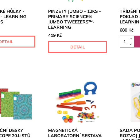
KÉ HŮLKY -
PINZETY JUMBO - 12KS -
TŘÍDĚNÍ
 - LEARNING
PRIMARY SCIENCE®
POKLAD 
ES
JUMBO TWEEZERS™-
LEARNIN
LEARNING
680 Kč
419 Kč
DETAIL
DETAIL
ČNÍ DESKY
MAGNETICKÁ
SADA P
OPE 20.LISTŮ
LABORATORNÍ SESTAVA
ROZVOJ 