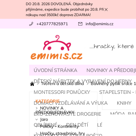
DO 20.8. 2026 DOVOLENÁ. Objednávky
přijímáme, expedice bude probíhat po 20.8. Při
nákupu nad 3500kč doprava ZDARMA!
+420777825971
info
@
emimis.cz
ÚVODNÍ STRÁNKA
NOVINKY A PŘEDOB
DĚTSKÝ NÁBYTEK A VYBAVENÍ DO HERNY
Tvoření a dětská dílna
Bavlněný pytlík srdce
MONTESSORI POMŮCKY
STAPELSTEIN 
KATEGORIE
DOMÁCÍ VZDĚLÁVÁNÍ A VÝUKA
KNIHY
NOVINKY A
PŘEDOBJEDNÁVKY
EKO-ZEROWASTE DROGERIE
MÓDA, BA
Jaro
OBLÍBENÉ
DEN DĚTÍ
LÉTO
PODZI
Poličky - Kontinenty
Hračky, stavebnice, hry
KONTAKTY / PLATBA / POŠTOVNÉ
NÁŠ T