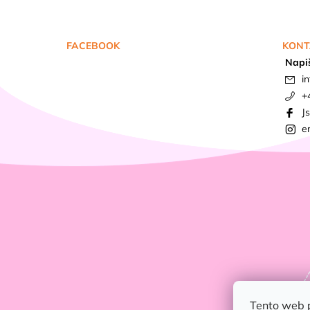
FACEBOOK
KONT
Napi
in
+
J
e
Tento web 