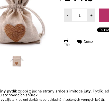
-
+
Dotaz
Tisk
ný pytlík
zdobí z jedné strany
srdce z imitace juty
. Pytlík j
 stahovacích šňůrek.
k využijete k balení dárků nebo uskladnění sušených vonných květů.
m