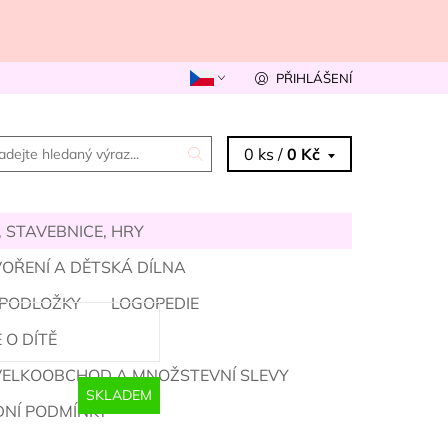
PŘIHLÁŠENÍ
0 ks /
0 Kč
 STAVEBNICE, HRY
OŘENÍ A DĚTSKÁ DÍLNA
 PODLOŽKY
LOGOPEDIE
 O DÍTĚ
VELKOOBCHOD A MNOŽSTEVNÍ SLEVY
SKLADEM
NÍ PODMÍNKY