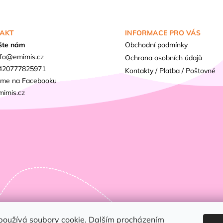
AKT
INFORMACE PRO VÁS
šte nám
Obchodní podmínky
fo
@
emimis.cz
Ochrana osobních údajů
420777825971
Kontakty / Platba / Poštovné
sme na Facebooku
mimis.cz
používá soubory cookie. Dalším procházením