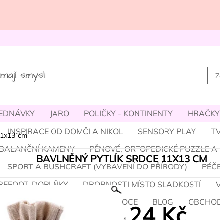
JEDNÁVKY
JARO
POLIČKY - KONTINENTY
HRAČKY,
INSPIRACE OD DOMČI A NIKOL
SENSORY PLAY
TV
 11x13 cm
- BALANČNÍ KAMENY
PĚNOVÉ, ORTOPEDICKÉ PUZZLE A
BAVLNĚNÝ PYTLÍK SRDCE 11X13 CM
SPORT A BUSHCRAFT (VYBAVENÍ DO PŘÍRODY)
PÉČE
REFOOT, DOPLŇKY
DROBNOSTI MÍSTO SLADKOSTÍ
M A HALLOWEEN
ZIMA A VÁNOCE
BLOG
OBCHOD
24 Kč
ÝM / O NÁS
PROVIZNÍ SYSTÉM