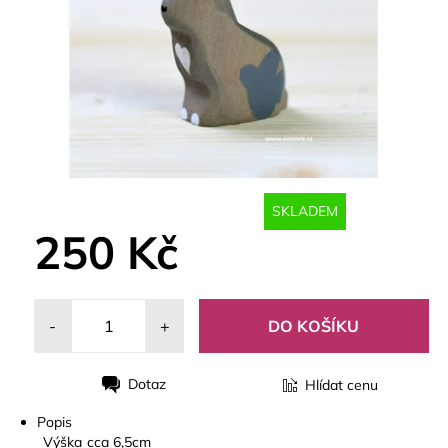
SKLADEM
250 Kč
-
+
Dotaz
Hlídat cenu
Tisk
Popis
Výška cca 6,5cm