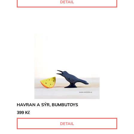
DETAIL
HAVRAN A SÝR, BUMBUTOYS
399 Kč
DETAIL