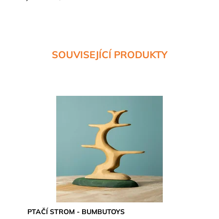
SOUVISEJÍCÍ PRODUKTY
PTAČÍ STROM - BUMBUTOYS