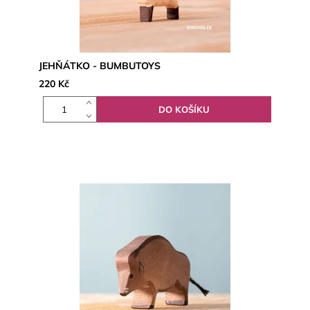
JEHŇÁTKO - BUMBUTOYS
220 Kč