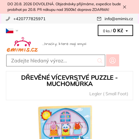
DO 20.8. 2026 DOVOLENÁ. Objednávky přijímáme, expedice bude
probíhat po 20.8. Při nákupu nad 3500kč doprava ZDARMA!
+420777825971
info
@
emimis.cz
0 Kč
0 ks /
DŘEVĚNÉ VÍCEVRSTVÉ PUZZLE -
MUCHOMŮRKA
Legler ( Small Foot)