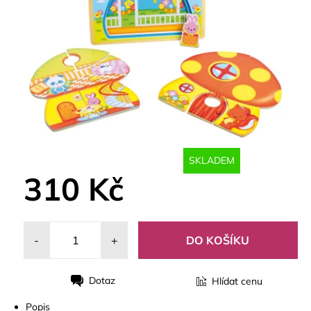
SKLADEM
310 Kč
-
+
Dotaz
Hlídat cenu
Tisk
Popis