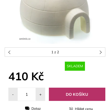
1
z 2
SKLADEM
410 Kč
-
+
Dotaz
Hlídat cenu