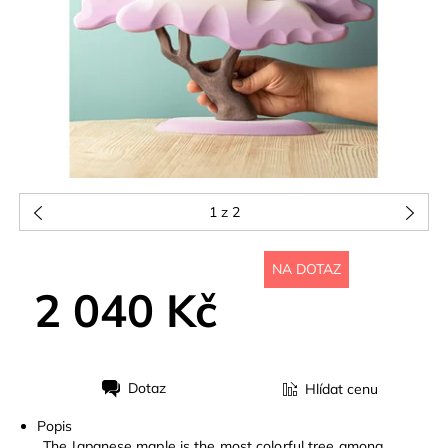
1
z 2
NA DOTAZ
2 040 Kč
Dotaz
Hlídat cenu
Tisk
Popis
The Japanese maple is the most colorful tree among