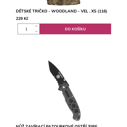
DĚTSKÉ TRIČKO - WOODLAND - VEL . XS (116)
229 Kč
NŮŽ ZAVÍRACÍ PAZOURKOVÉ OSTŘÍ 'FIRE