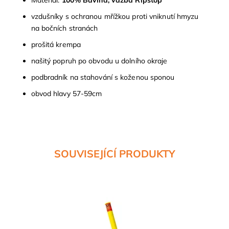
Materiál:
100% Bavlna, vazba Ripstop
vzdušníky s ochranou mřížkou proti vniknutí hmyzu
na bočních stranách
prošitá krempa
našitý popruh po obvodu u dolního okraje
podbradník na stahování s koženou sponou
obvod hlavy 57-59cm
SOUVISEJÍCÍ PRODUKTY