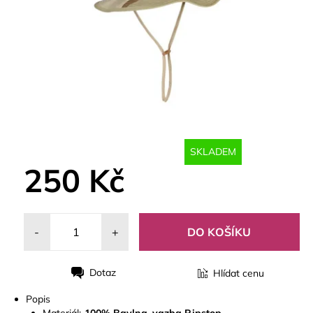
SKLADEM
250 Kč
-
+
Dotaz
Hlídat cenu
Tisk
Popis