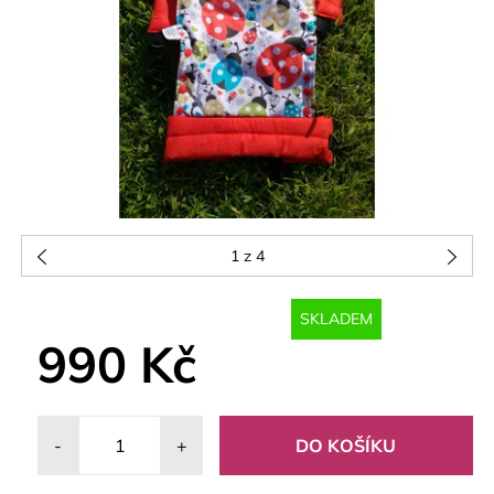
1
z 4
SKLADEM
990 Kč
-
+