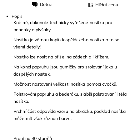
Dotaz
Hlídat cenu
Tisk
Popis
Krásné, dokonale technicky vyřešené nosítko pro
panenky a plyšáky.
Nosítko je věrnou kopií dospěláckého nosítka a to se
všemi detaily!
Nosítko lze nosit na břiše, na zádech a i křížem.
Na konci popruhů jsou gumičky pro srolování jako u
dospělých nosítek.
Možnost nastavení velikosti nosítka pomocí cvočků.
Polstrování popruhu a bederáku, slabší polstrování i těla
nosítka.
Vrchní část odpovídá vzoru na obrázku, podklad nosítka
může mít však různou barvu.
Praní na 40 stupňů