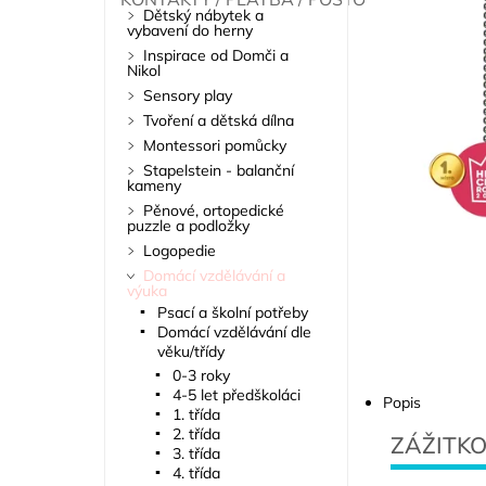
Dětský nábytek a
vybavení do herny
Inspirace od Domči a
Nikol
Sensory play
Tvoření a dětská dílna
Montessori pomůcky
Stapelstein - balanční
kameny
Pěnové, ortopedické
puzzle a podložky
Logopedie
Domácí vzdělávání a
výuka
Psací a školní potřeby
Domácí vzdělávání dle
věku/třídy
0-3 roky
4-5 let předškoláci
Popis
1. třída
2. třída
ZÁŽITKO
3. třída
4. třída