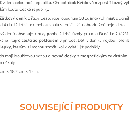
 Kvídem celou naší republiku. Chobotničák
Kvído
vám zpestří každý
vý
dém koutu České republiky.
ážitkový deník
z řady Cestovatel obsahuje
30
zajímavých
míst
z danéh
d 4 do 12 let si tak mohou spolu s rodiči užít dobrodružné nejen léto.
vý deník obsahuje krátký
popis
, 2 lehčí
úkoly
pro mladší děti a 2 těžší 
ů je i tajná
cesta za pokladem
v přírodě. Děti v deníku najdou i pře
lepky
, kterými si mohou značit, kolik výletů již podnikly.
ída mají kroužkovou vazbu a
pevné desky
s
magnetickým zavíráním
mačkaly.
cm × 18,2 cm × 1 cm.
SOUVISEJÍCÍ PRODUKTY