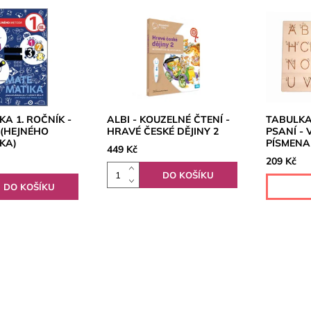
A 1. ROČNÍK -
ALBI - KOUZELNÉ ČTENÍ -
TABULKA
3 (HEJNÉHO
HRAVÉ ČESKÉ DĚJINY 2
PSANÍ - 
KA)
PÍSMENA
449 Kč
209 Kč