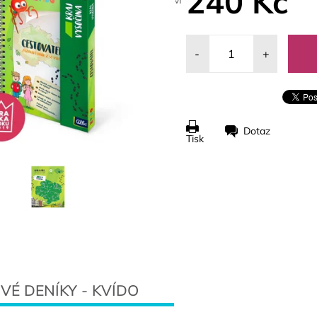
240 Kč
-
+
Dotaz
Tisk
VÉ DENÍKY - KVÍDO