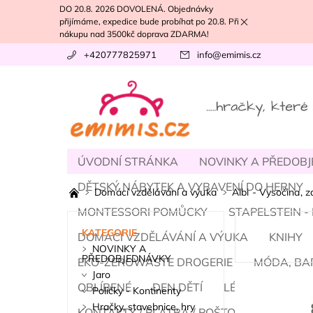
DO 20.8. 2026 DOVOLENÁ. Objednávky
přijímáme, expedice bude probíhat po 20.8. Při
nákupu nad 3500kč doprava ZDARMA!
+420777825971
info
@
emimis.cz
ÚVODNÍ STRÁNKA
NOVINKY A PŘEDOB
DĚTSKÝ NÁBYTEK A VYBAVENÍ DO HERNY
Domácí vzdělávání a výuka
Albi - Vysočina, z
MONTESSORI POMŮCKY
STAPELSTEIN 
KATEGORIE
DOMÁCÍ VZDĚLÁVÁNÍ A VÝUKA
KNIHY
NOVINKY A
PŘEDOBJEDNÁVKY
EKO-ZEROWASTE DROGERIE
MÓDA, BA
Jaro
OBLÍBENÉ
DEN DĚTÍ
LÉTO
PODZI
Poličky - Kontinenty
Hračky, stavebnice, hry
KONTAKTY / PLATBA / POŠTOVNÉ
NÁŠ T