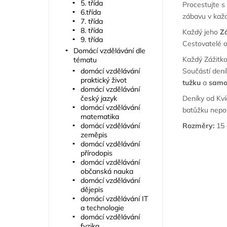
5. třída
Procestujte s
6.třída
zábavu v kaž
7. třída
8. třída
Každý jeho
Z
9. třída
Cestovatelé o
Domácí vzdělávání dle
Každý Zážitko
tématu
domácí vzdělávání
Součástí deník
praktický život
tužku
a
samo
domácí vzdělávání
český jazyk
Deníky od Kv
domácí vzdělávání
batůžku nepo
matematika
domácí vzdělávání
Rozměry:
15 
zeměpis
domácí vzdělávání
přírodopis
domácí vzdělávání
občanská nauka
domácí vzdělávání
dějepis
domácí vzdělávání IT
a technologie
domácí vzdělávání
fyzika