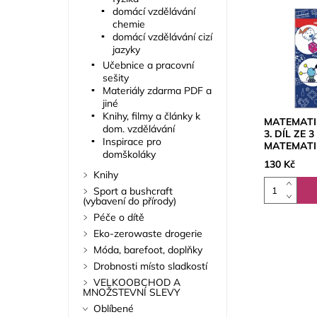
domácí vzdělávání
chemie
domácí vzdělávání cizí
jazyky
Učebnice a pracovní
sešity
Materiály zdarma PDF a
jiné
Knihy, filmy a články k
MATEMATIK
dom. vzdělávání
3. DÍL ZE 
Inspirace pro
MATEMATI
domškoláky
130 Kč
Knihy
Sport a bushcraft
(vybavení do přírody)
Péče o dítě
Eko-zerowaste drogerie
Móda, barefoot, doplňky
Drobnosti místo sladkostí
VELKOOBCHOD A
MNOŽSTEVNÍ SLEVY
Oblíbené