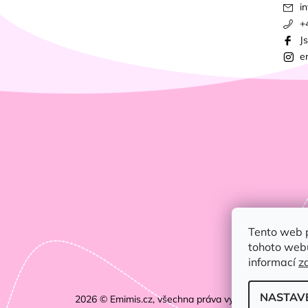
in
+
J
e
Tento web 
tohoto webu
informací
z
NASTAV
2026 © Emimis.cz, všechna práva vyhrazena