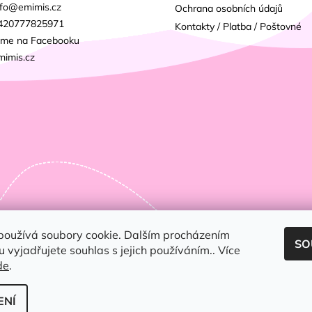
fo
@
emimis.cz
Ochrana osobních údajů
420777825971
Kontakty / Platba / Poštovné
sme na Facebooku
mimis.cz
používá soubory cookie. Dalším procházením
SO
 vyjadřujete souhlas s jejich používáním.. Více
de
.
ENÍ