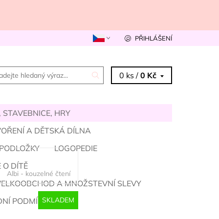
PŘIHLÁŠENÍ
0 ks /
0 Kč
 STAVEBNICE, HRY
OŘENÍ A DĚTSKÁ DÍLNA
 PODLOŽKY
LOGOPEDIE
 O DÍTĚ
Albi - kouzelné čtení
VELKOOBCHOD A MNOŽSTEVNÍ SLEVY
SKLADEM
NÍ PODMÍNKY