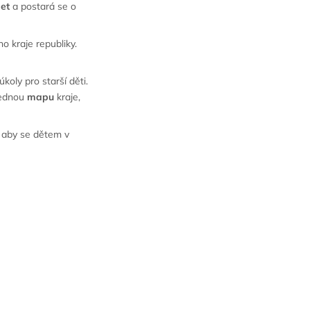
let
a postará se o
o kraje republiky.
úkoly pro starší děti.
hlednou
mapu
kraje,
, aby se dětem v