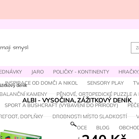
JEDNÁVKY
JARO
POLIČKY - KONTINENTY
HRAČKY,
INSPIRACE OD DOMČI A NIKOL
SENSORY PLAY
TV
ážitkový deník
- BALANČNÍ KAMENY
PĚNOVÉ, ORTOPEDICKÉ PUZZLE A
ALBI - VYSOČINA, ZÁŽITKOVÝ DENÍK
SPORT A BUSHCRAFT (VYBAVENÍ DO PŘÍRODY)
PÉČE
REFOOT, DOPLŇKY
DROBNOSTI MÍSTO SLADKOSTÍ
M A HALLOWEEN
ZIMA A VÁNOCE
BLOG
OBCHOD
ÝM / O NÁS
PROVIZNÍ SYSTÉM