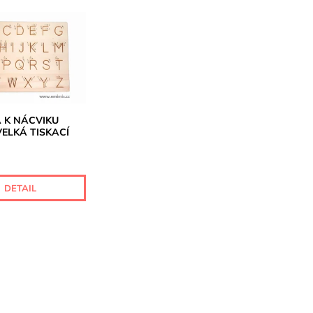
 K NÁCVIKU
VELKÁ TISKACÍ
DETAIL