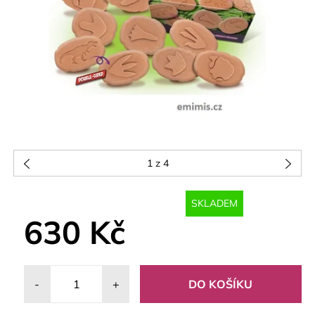
1
z 4
SKLADEM
630 Kč
-
+