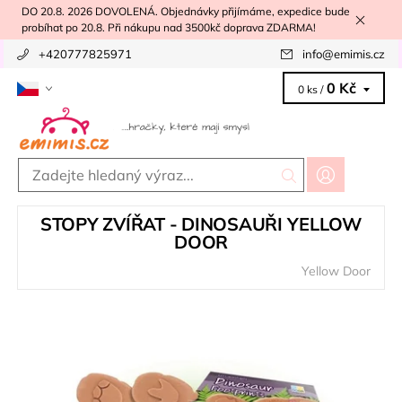
DO 20.8. 2026 DOVOLENÁ. Objednávky přijímáme, expedice bude
probíhat po 20.8. Při nákupu nad 3500kč doprava ZDARMA!
+420777825971
info
@
emimis.cz
0 Kč
0 ks /
STOPY ZVÍŘAT - DINOSAUŘI YELLOW
DOOR
Yellow Door