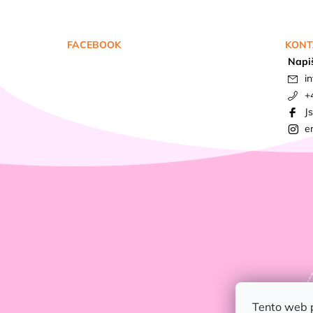
FACEBOOK
KONT
Napi
in
+
J
e
Tento web 