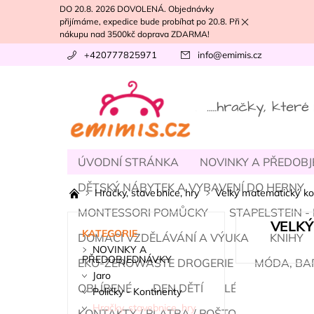
DO 20.8. 2026 DOVOLENÁ. Objednávky
přijímáme, expedice bude probíhat po 20.8. Při
nákupu nad 3500kč doprava ZDARMA!
+420777825971
info
@
emimis.cz
ÚVODNÍ STRÁNKA
NOVINKY A PŘEDOB
DĚTSKÝ NÁBYTEK A VYBAVENÍ DO HERNY
Hračky, stavebnice, hry
Velký matematický kol
MONTESSORI POMŮCKY
STAPELSTEIN 
VELKÝ
KATEGORIE
DOMÁCÍ VZDĚLÁVÁNÍ A VÝUKA
KNIHY
NOVINKY A
PŘEDOBJEDNÁVKY
EKO-ZEROWASTE DROGERIE
MÓDA, BA
Jaro
OBLÍBENÉ
DEN DĚTÍ
LÉTO
PODZI
Poličky - Kontinenty
Hračky, stavebnice, hry
KONTAKTY / PLATBA / POŠTOVNÉ
NÁŠ T