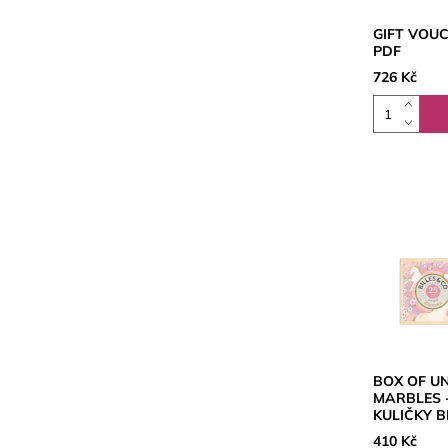
GIFT VOUC
PDF
726 Kč
BOX OF U
MARBLES -
KULIČKY B
410 Kč