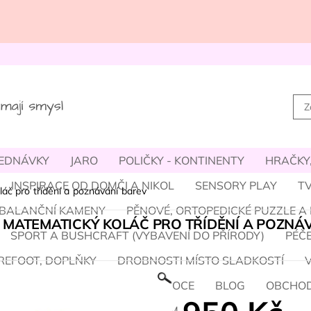
JEDNÁVKY
JARO
POLIČKY - KONTINENTY
HRAČKY,
INSPIRACE OD DOMČI A NIKOL
SENSORY PLAY
TV
áč pro třídění a poznávání barev
- BALANČNÍ KAMENY
PĚNOVÉ, ORTOPEDICKÉ PUZZLE A
 MATEMATICKÝ KOLÁČ PRO TŘÍDĚNÍ A POZNÁ
SPORT A BUSHCRAFT (VYBAVENÍ DO PŘÍRODY)
PÉČE
REFOOT, DOPLŇKY
DROBNOSTI MÍSTO SLADKOSTÍ
M A HALLOWEEN
ZIMA A VÁNOCE
BLOG
OBCHOD
ÝM / O NÁS
PROVIZNÍ SYSTÉM