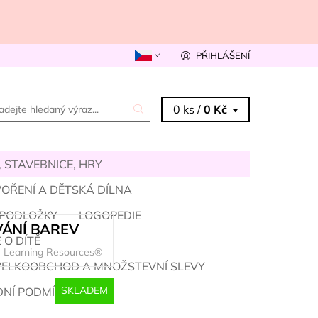
PŘIHLÁŠENÍ
0 ks /
0 Kč
 STAVEBNICE, HRY
OŘENÍ A DĚTSKÁ DÍLNA
 PODLOŽKY
LOGOPEDIE
VÁNÍ BAREV
 O DÍTĚ
Learning Resources®
VELKOOBCHOD A MNOŽSTEVNÍ SLEVY
SKLADEM
NÍ PODMÍNKY