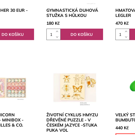
HER 30 EUR -
GYMNASTICKÁ DUHOVÁ
HMATOVÁ
STUŽKA S HŮLKOU
LEGLER
180 Kč
470 Kč
NICORN
ŽIVOTNÍ CYKLUS HMYZU
VELKÝ S
 MINIBOX -
DŘEVĚNÉ PUZZLE - V
BUMBUT
ILLES & CO.
ČESKÉM JAZYCE -STUKA
440 Kč
PUKA VOL