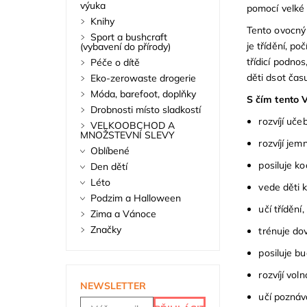
výuka
pomocí velké 
Knihy
Tento ovocný 
Sport a bushcraft
je třídění, po
(vybavení do přírody)
třídicí podno
Péče o dítě
děti dsot čas
Eko-zerowaste drogerie
Móda, barefoot, doplňky
S čím tento 
Drobnosti místo sladkostí
rozvíjí uče
VELKOOBCHOD A
MNOŽSTEVNÍ SLEVY
rozvíjí je
Oblíbené
posiluje ko
Den dětí
Léto
vede děti 
Podzim a Halloween
učí třídění
Zima a Vánoce
Značky
trénuje dov
posiluje b
rozvíjí vol
NEWSLETTER
učí poznáv