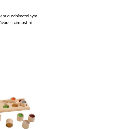
víkem a odnímatelným
průvodce činnostmi