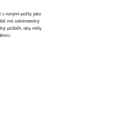
t s ranými počty jako
 Koláč má odnímatelný
olný průběh, aby měly
dětmi.