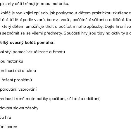
pinzety děti trénují jemnou motoriku.
koláč je vynikající způsob, jak poskytnout dětem praktickou zkušenos
čítání, třídění podle vzorů, barev, tvarů , počáteční sčítání a odčítání.
s, který dětem umožňuje třídit a počítat mnoho způsoby. Dejte hraní v
u seznámit se se všemi předmety. Součásti hry jsou tipy na aktivity s 
Velký ovocný koláč pomáhá:
bní styl pomocí vizuálizace a hmatu
mnou motoriku
ordinaci oči a rukou
k řešení problémů
, párování, vzorování
ednosti rané matematiky (počítání, sčítání a odčítání)
udování slovní zásoby
nou hru
ání barev