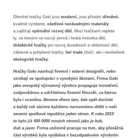
Dřevěné hračky Goki jsou
moderní,
jsou přírodní
dřevěné,
kvalitně vyrobené,
ošetřené nezávadnými materiály
a zajišťují
optimální rozvoj dětí.
Mezi hračkami najdete
ty, se kterými se rozvíjí jemná i hrubá motorika dětí,
didaktické hračky
pro rozvoj dovedností a vědomostí dětí,
zábavné a pohybové hračky,
fair trade
zboží, ale i neošetřené
ekologické hračky.
Hračky Goki navrhují firemní i externí designéři, nebo
vznikají ve spolupráci s vysokými školami. Firma Goki
jako evropský významný výrobce propaguje inovativní,
zodpovědnou a udržitelnou firemní filozofii, za kterou
byla i oceněna.
Bereme dřevo tam, kde opět dorůstá
a každý rok sázíme každému narozenému dítěti v naší
severní spolkové republice jeden strom. K roku 2019
to bylo již 400 0000 nových stromů jako je buk,
dub a javor.
Firma usilovně pracuje na tom, aby převážná
část výrobků byla vyráběna v bezodpadovém výrobním