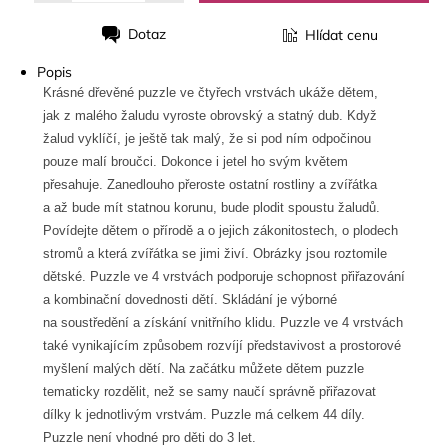
Dotaz
Hlídat cenu
Tisk
Popis
Krásné dřevěné puzzle ve čtyřech vrstvách ukáže dětem,
jak z malého žaludu vyroste obrovský a statný dub. Když
žalud vyklíčí, je ještě tak malý, že si pod ním odpočinou
pouze malí broučci. Dokonce i jetel ho svým květem
přesahuje. Zanedlouho přeroste ostatní rostliny a zvířátka
a až bude mít statnou korunu, bude plodit spoustu žaludů.
Povídejte dětem o přírodě a o jejich zákonitostech, o plodech
stromů a která zvířátka se jimi živí. Obrázky jsou roztomile
dětské. Puzzle ve 4 vrstvách podporuje schopnost přiřazování
a kombinační dovednosti dětí. Skládání je výborné
na soustředění a získání vnitřního klidu. Puzzle ve 4 vrstvách
také vynikajícím způsobem rozvíjí představivost a prostorové
myšlení malých dětí. Na začátku můžete dětem puzzle
tematicky rozdělit, než se samy naučí správně přiřazovat
dílky k jednotlivým vrstvám. Puzzle má celkem 44 díly.
Puzzle není vhodné pro děti do 3 let.