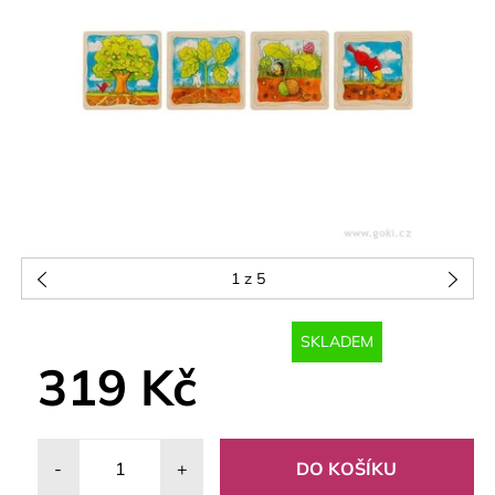
1
z 5
SKLADEM
319 Kč
-
+