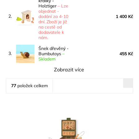
králíky -
Holztiger
–
Lze
objednat -
2.
dodání za 4-10
1 400 Kč
dní. Zboží je již
na cestě od
dodavatele k
nám.
Šnek dřevěný -
3.
Bumbutoys
–
455 Kč
Skladem
Zobrazit více
77
položek celkem