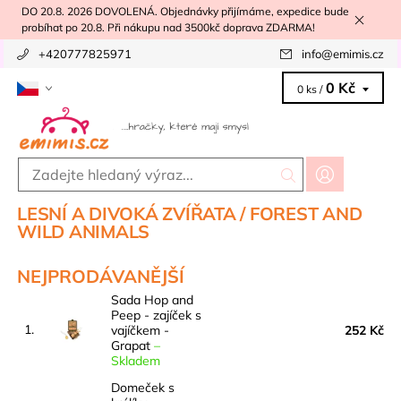
DO 20.8. 2026 DOVOLENÁ. Objednávky přijímáme, expedice bude
probíhat po 20.8. Při nákupu nad 3500kč doprava ZDARMA!
+420777825971
info
@
emimis.cz
0 Kč
0 ks /
LESNÍ A DIVOKÁ ZVÍŘATA / FOREST AND
WILD ANIMALS
NEJPRODÁVANĚJŠÍ
Sada Hop and
Peep - zajíček s
1.
vajíčkem -
252 Kč
Grapat
–
Skladem
Domeček s