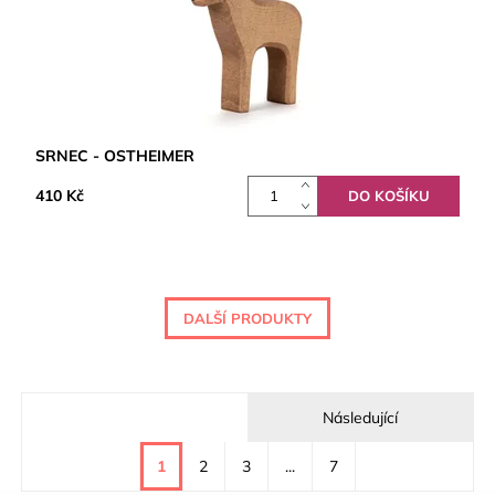
SRNEC - OSTHEIMER
410 Kč
DALŠÍ PRODUKTY
Následující
1
2
3
...
7