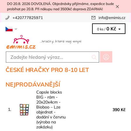
DO 20.8. 2026 DOVOLENÁ. Objednávky přijímáme, expedice bude
probíhat po 20.8. Při nákupu nad 3500kč doprava ZDARMA!
+420777825971
info
@
emimis.cz
0 Kč
0 ks /
ČESKÉ HRAČKY PRO 8-10 LET
NEJPRODÁVANĚJŠÍ
Capsle blocks
BIG - rám -
20x20x4cm -
Bioboo
–
Lze
1.
390 Kč
objednat -
dodání v červnu
(výroba na
zakázku)