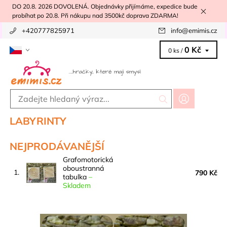
DO 20.8. 2026 DOVOLENÁ. Objednávky přijímáme, expedice bude
probíhat po 20.8. Při nákupu nad 3500kč doprava ZDARMA!
+420777825971
info
@
emimis.cz
0 Kč
0 ks /
LABYRINTY
NEJPRODÁVANĚJŠÍ
Grafomotorická
oboustranná
1.
790 Kč
tabulka
–
Skladem