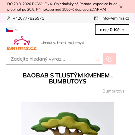
DO 20.8. 2026 DOVOLENÁ. Objednávky přijímáme, expedice bude
probíhat po 20.8. Při nákupu nad 3500kč doprava ZDARMA!
+420777825971
info
@
emimis.cz
0 Kč
0 ks /
BAOBAB S TLUSTÝM KMENEM ,
BUMBUTOYS
Bumbutoys