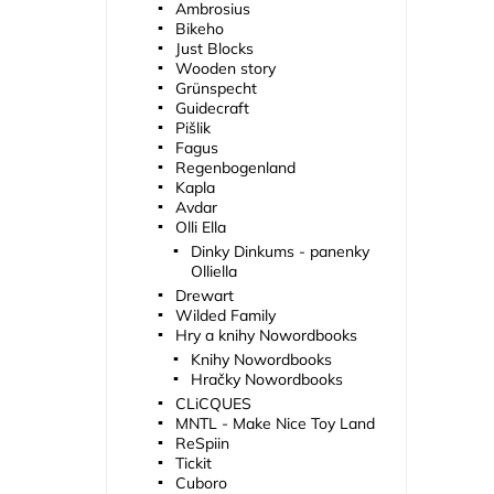
Ambrosius
Bikeho
Just Blocks
Wooden story
Grünspecht
Guidecraft
Pišlik
Fagus
Regenbogenland
Kapla
Avdar
Olli Ella
Dinky Dinkums - panenky
Olliella
Drewart
Wilded Family
Hry a knihy Nowordbooks
Knihy Nowordbooks
Hračky Nowordbooks
CLiCQUES
MNTL - Make Nice Toy Land
ReSpiin
Tickit
Cuboro