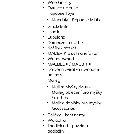
Wee Gallery
Oyuncak House
Papoose Toys
Mandaly - Papoose Minis
Glückskäfer
Ulanik
Lubulona
Domeczech / Urbix
Košíky / basket
MADER Kreiselmanufaktur
Wonderworld
MAGBLOX / MAGBRIX
Dřevěná zvířátka / wooden
animals
Maileg
Maileg Myšky /Mause
Maileg oblečení pro myšky
/ clothes
Maileg doplňky pro myšky
/accessories
Poličky - kontinenty
Walachia
Toddlekind - puzzle a
podložky