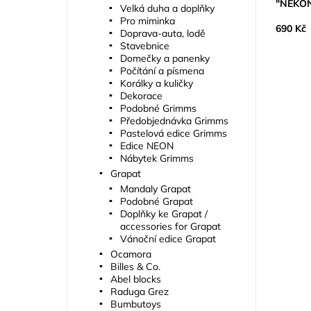
"NEKO
Velká duha a doplňky
Pro miminka
690 Kč
Doprava-auta, lodě
Stavebnice
Domečky a panenky
Počítání a písmena
Korálky a kuličky
Dekorace
Podobné Grimms
Předobjednávka Grimms
Pastelová edice Grimms
Edice NEON
Nábytek Grimms
Grapat
Mandaly Grapat
Podobné Grapat
Doplňky ke Grapat /
accessories for Grapat
Vánoční edice Grapat
Ocamora
Billes & Co.
Abel blocks
Raduga Grez
Bumbutoys