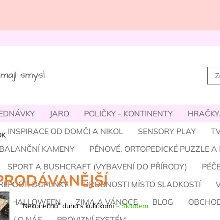
JEDNÁVKY
JARO
POLIČKY - KONTINENTY
HRAČKY,
INSPIRACE OD DOMČI A NIKOL
SENSORY PLAY
TV
DK
- BALANČNÍ KAMENY
PĚNOVÉ, ORTOPEDICKÉ PUZZLE A
SPORT A BUSHCRAFT (VYBAVENÍ DO PŘÍRODY)
PÉČE
PRODÁVANĚJŠÍ
REFOOT, DOPLŇKY
DROBNOSTI MÍSTO SLADKOSTÍ
M A HALLOWEEN
ZIMA A VÁNOCE
BLOG
OBCHOD
"Nekonečná" duha s kuličkami
–
Skladem
ÝM / O NÁS
PROVIZNÍ SYSTÉM