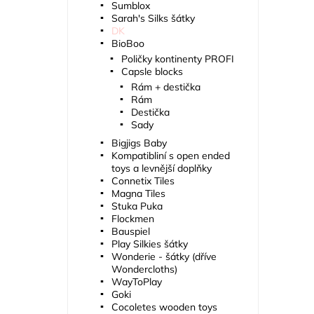
Sumblox
Sarah's Silks šátky
DK
BioBoo
Poličky kontinenty PROFI
Capsle blocks
Rám + destička
Rám
Destička
Sady
Bigjigs Baby
Kompatibliní s open ended
toys a levnější doplňky
Connetix Tiles
Magna Tiles
Stuka Puka
Flockmen
Bauspiel
Play Silkies šátky
Wonderie - šátky (dříve
Wondercloths)
WayToPlay
Goki
Cocoletes wooden toys