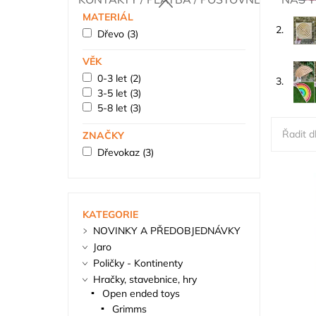
MATERIÁL
2.
Dřevo
(3)
VĚK
0-3 let
(2)
3.
3-5 let
(3)
5-8 let
(3)
Řadit dl
ZNAČKY
Dřevokaz
(3)
KATEGORIE
NOVINKY A PŘEDOBJEDNÁVKY
Jaro
Poličky - Kontinenty
Hračky, stavebnice, hry
Open ended toys
Grimms