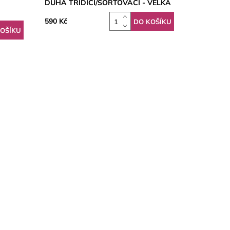
DUHA TŘÍDÍCÍ/SORTOVACÍ - VELKÁ
590 Kč