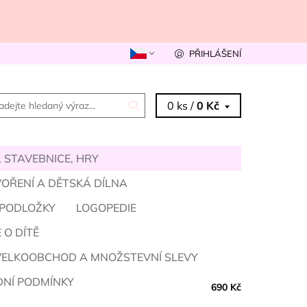
PŘIHLÁŠENÍ
0 ks /
0 Kč
 STAVEBNICE, HRY
OŘENÍ A DĚTSKÁ DÍLNA
 PODLOŽKY
LOGOPEDIE
 O DÍTĚ
VELKOOBCHOD A MNOŽSTEVNÍ SLEVY
NÍ PODMÍNKY
690 Kč