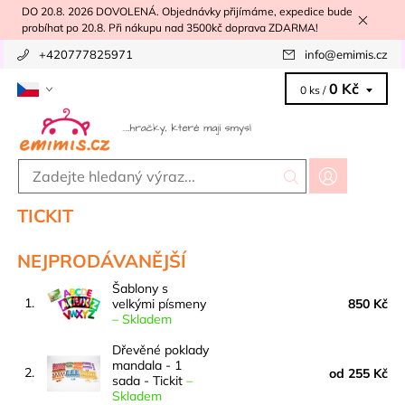
DO 20.8. 2026 DOVOLENÁ. Objednávky přijímáme, expedice bude
probíhat po 20.8. Při nákupu nad 3500kč doprava ZDARMA!
+420777825971
info
@
emimis.cz
0 Kč
0 ks /
TICKIT
NEJPRODÁVANĚJŠÍ
Šablony s
1.
velkými písmeny
850 Kč
–
Skladem
Dřevěné poklady
mandala - 1
2.
od 255 Kč
sada - Tickit
–
Skladem