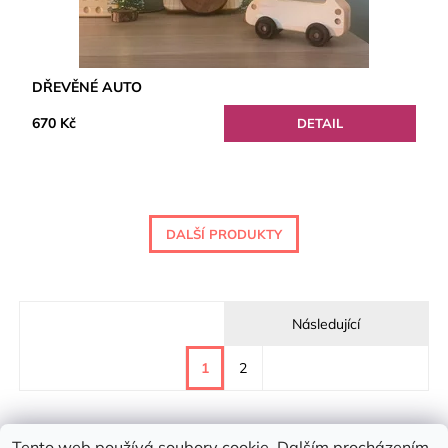
DŘEVĚNÉ AUTO
670 Kč
DETAIL
DALŠÍ PRODUKTY
Následující
1
2
Tento web používá soubory cookie. Dalším procházením