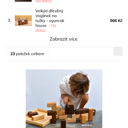
Na dotaz
Velkýd dřevěný
stojánek na
3.
tužky - oyuncak
966 Kč
house
–
Na
dotaz
Zobrazit více
23
položek celkem