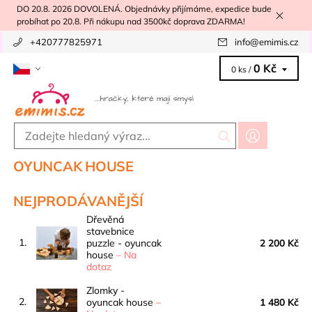
DO 20.8. 2026 DOVOLENÁ. Objednávky přijímáme, expedice bude
probíhat po 20.8. Při nákupu nad 3500kč doprava ZDARMA!
+420777825971
info
@
emimis.cz
0 Kč
0 ks /
OYUNCAK HOUSE
NEJPRODÁVANĚJŠÍ
Dřevěná
stavebnice
1.
puzzle - oyuncak
2 200 Kč
house
–
Na
dotaz
Zlomky -
2.
oyuncak house
–
1 480 Kč