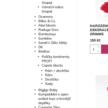
Grapat
Vánoční edice
Grapat
Ocamora
Billes & Co.
Abel blocks
NAROZEN
Raduga Grez
DEKORACE
Bumbutoys
GRIMMS
Sumblox
150 Kč
Sarah's Silks šátky
DK
BioBoo
Poličky kontinenty
PROFI
Capsle blocks
Rám + destička
Rám
Destička
Sady
Bigjigs Baby
Kompatibliní s open
ended toys a levnější
doplňky
Connetix Tiles