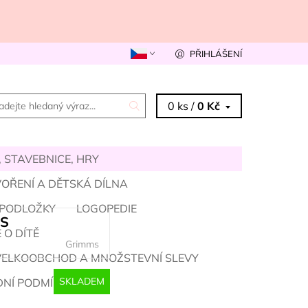
PŘIHLÁŠENÍ
0 ks /
0 Kč
 STAVEBNICE, HRY
OŘENÍ A DĚTSKÁ DÍLNA
 PODLOŽKY
LOGOPEDIE
MS
 O DÍTĚ
Grimms
VELKOOBCHOD A MNOŽSTEVNÍ SLEVY
SKLADEM
NÍ PODMÍNKY