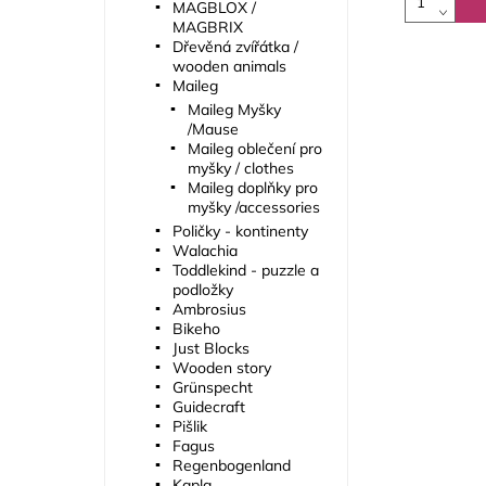
MAGBLOX /
MAGBRIX
Dřevěná zvířátka /
wooden animals
Maileg
Maileg Myšky
/Mause
Maileg oblečení pro
myšky / clothes
Maileg doplňky pro
myšky /accessories
Poličky - kontinenty
Walachia
Toddlekind - puzzle a
podložky
Ambrosius
Bikeho
Just Blocks
Wooden story
Grünspecht
Guidecraft
Pišlik
Fagus
Regenbogenland
Kapla