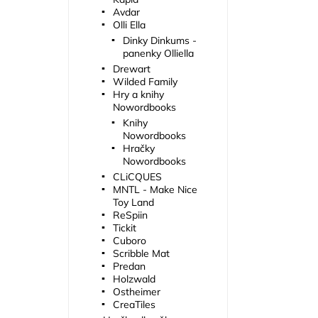
Avdar
Olli Ella
Dinky Dinkums -
panenky Olliella
Drewart
Wilded Family
Hry a knihy
Nowordbooks
Knihy
Nowordbooks
Hračky
Nowordbooks
CLiCQUES
MNTL - Make Nice
Toy Land
ReSpiin
Tickit
Cuboro
Scribble Mat
Predan
Holzwald
Ostheimer
CreaTiles