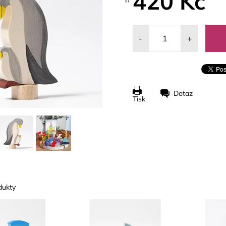
420 Kč
-
+
Dotaz
Tisk
dukty