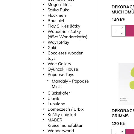
Magna Tiles
DEKORACE
Stuka Puka
MUCHOMŮR
Flockmen
140 Kč
Bauspiel
Play Silkies šátky
Wonderie - šátky
(dříve Wondercloths)
WayToPlay
Goki
Cocoletes wooden
toys
Wee Gallery
Oyuncak House
Papoose Toys
Mandaly - Papoose
Minis
Glückskäfer
Ulanik
Lubulona
Domeczech / Urbix
DEKORACE 
Košíky / basket
GRIMMS
MADER
120 Kč
Kreiselmanufaktur
Wonderworld