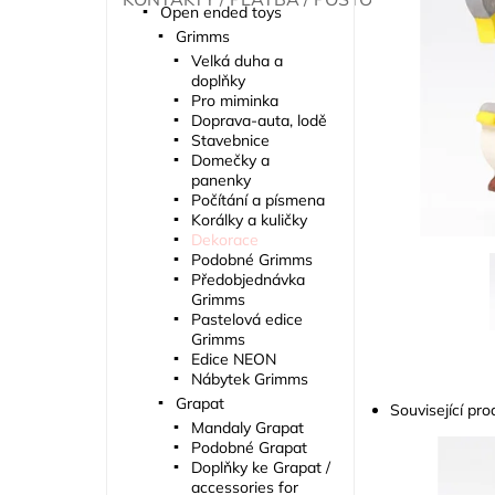
Open ended toys
Grimms
Velká duha a
doplňky
Pro miminka
Doprava-auta, lodě
Stavebnice
Domečky a
panenky
Počítání a písmena
Korálky a kuličky
Dekorace
Podobné Grimms
Předobjednávka
Grimms
Pastelová edice
Grimms
Edice NEON
Nábytek Grimms
Grapat
Související pro
Mandaly Grapat
Podobné Grapat
Doplňky ke Grapat /
accessories for