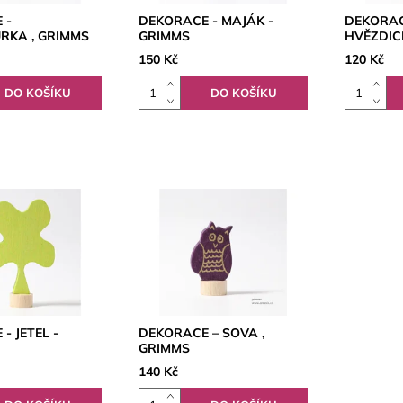
 -
DEKORACE - MAJÁK -
DEKORAC
KA , GRIMMS
GRIMMS
HVĚZDIC
150 Kč
120 Kč
- JETEL -
DEKORACE – SOVA ,
GRIMMS
140 Kč