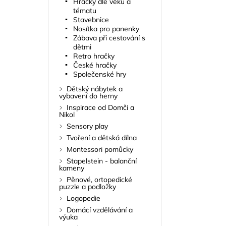
Hračky dle věku a
tématu
Stavebnice
Nosítka pro panenky
Zábava při cestování s
dětmi
Retro hračky
České hračky
Společenské hry
Dětský nábytek a
vybavení do herny
Inspirace od Domči a
Nikol
Sensory play
Tvoření a dětská dílna
Montessori pomůcky
Stapelstein - balanční
kameny
Pěnové, ortopedické
puzzle a podložky
Logopedie
Domácí vzdělávání a
výuka