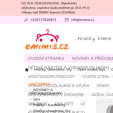
DO 20.8. 2026 DOVOLENÁ. Objednávky
přijímáme, expedice bude probíhat po 20.8. Při
nákupu nad 3500kč doprava ZDARMA!
+420777825971
info
@
emimis.cz
ÚVODNÍ STRÁNKA
NOVINKY A PŘEDOB
DĚTSKÝ NÁBYTEK A VYBAVENÍ DO HERNY
Hračky, stavebnice, hry
Open ended toys
MONTESSORI POMŮCKY
STAPELSTEIN 
KATEGORIE
DOMÁCÍ VZDĚLÁVÁNÍ A VÝUKA
KNIHY
NOVINKY A
PŘEDOBJEDNÁVKY
EKO-ZEROWASTE DROGERIE
MÓDA, BA
Jaro
OBLÍBENÉ
DEN DĚTÍ
LÉTO
PODZI
Poličky - Kontinenty
Hračky, stavebnice, hry
KONTAKTY / PLATBA / POŠTOVNÉ
NÁŠ T