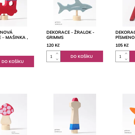
INOVÁ
DEKORACE - ŽRALOK -
DEKORAC
 – MAŠINKA ,
GRIMMS
PÍSMENO
120 Kč
105 Kč