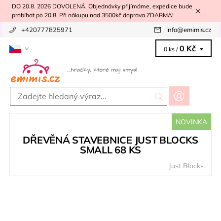
DO 20.8. 2026 DOVOLENÁ. Objednávky přijímáme, expedice bude
probíhat po 20.8. Při nákupu nad 3500kč doprava ZDARMA!
+420777825971
info
@
emimis.cz
0 Kč
0 ks /
NOVINKA
DŘEVĚNÁ STAVEBNICE JUST BLOCKS
SMALL 68 KS
Just Blocks