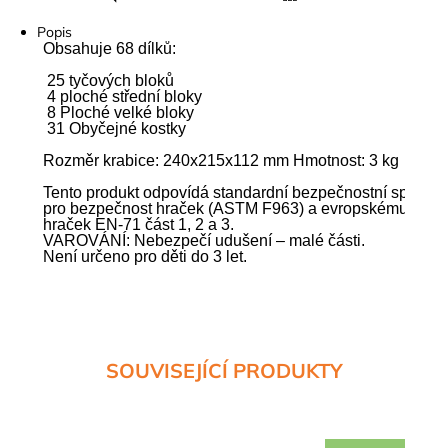
Tisk
Popis
Obsahuje 68 dílků:

 25 tyčových bloků

 4 ploché střední bloky

 8 Ploché velké bloky

 31 Obyčejné kostky

Rozměr krabice: 240x215x112 mm Hmotnost: 3 kg

Tento produkt odpovídá standardní bezpečnostní specifika
pro bezpečnost hraček (ASTM F963) a evropskému poža
hraček EN-71 část 1, 2 a 3.

VAROVÁNÍ: Nebezpečí udušení – malé části.

Není určeno pro děti do 3 let.
SOUVISEJÍCÍ PRODUKTY