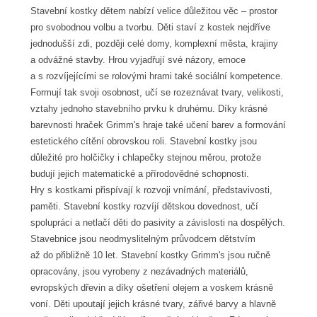
Stavební kostky dětem nabízí velice důležitou věc – prostor
pro svobodnou volbu a tvorbu. Děti staví z kostek nejdříve
jednodušší zdi, později celé domy, komplexní města, krajiny
a odvážné stavby. Hrou vyjadřují své názory, emoce
a s rozvíjejícími se rolovými hrami také sociální kompetence.
Formují tak svoji osobnost, učí se rozeznávat tvary, velikosti,
vztahy jednoho stavebního prvku k druhému. Díky krásné
barevnosti hraček Grimm's hraje také učení barev a formování
estetického cítění obrovskou roli. Stavební kostky jsou
důležité pro holčičky i chlapečky stejnou měrou, protože
budují jejich matematické a přírodovědné schopnosti.
Hry s kostkami přispívají k rozvoji vnímání, představivosti,
paměti. Stavební kostky rozvíjí dětskou dovednost, učí
spolupráci a netlačí děti do pasivity a závislosti na dospělých.
Stavebnice jsou neodmyslitelným průvodcem dětstvím
až do přibližně 10 let. Stavební kostky Grimm's jsou ručně
opracovány, jsou vyrobeny z nezávadných materiálů,
evropských dřevin a díky ošetření olejem a voskem krásně
voní. Děti upoutají jejich krásné tvary, zářivé barvy a hlavně