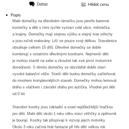
Dotaz
Hlídat cenu
Tisk
Popis
Malé domečky na dřevěném rámečku jsou pestře barevné
kostečky a děti s nimi rychle vystaví celé ulice, městečka
a krajiny. Domečky mají stejnou výšku a stejný tvar střechy
a jsou ručně malovány. Liší se pouze svoji délkou. Stavebnice
obsahuje celkem 15 dílů. Dřevěné domečky se dobře
kombinují s ostatními dřevěnými kostkami. Nejmenší děti
je mohou stavět na sebe a zkoušet tak své první motorické
dovednosti. S těmito domečky se obzvláště dobře staví
vysoké balanční věže. Starší děti budou domečky začleňovat
do mnohem komplexnějších staveb. Domečky mohou lemovat
dráhu s vláčkem i závodní dráhu pro autíčka. Vhodné pro děti
od 0 let.
Stavební kostky jsou základní a snad nejdůležitější hračkou
pro děti. Malé děti okolo 1 roku věku staví věžičky a opětovně
je bourají. Kostky tak přispívají k rozvoji jejich motoriky.
Okolo 3 roku začíná hrát fantazie při hře dětí velkou roli.