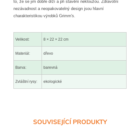
to, že se jim dobře drží a při stavění nekloužou. Zdravotní
nezávadnost a neopakovatelný design jsou hlavní
charakteristikou výrobků Grimm's.
Velikost:
8 × 22 × 22 cm
Materiál:
dřevo
Barva:
barevná
Zvláštní rysy:
ekologické
SOUVISEJÍCÍ PRODUKTY