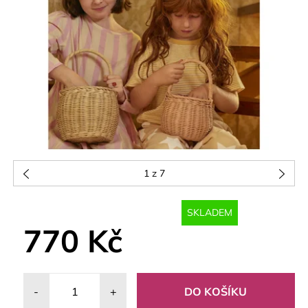
1
z 7
SKLADEM
770 Kč
-
+