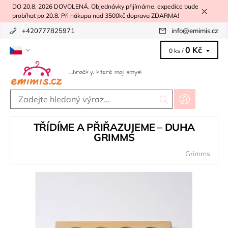
DO 20.8. 2026 DOVOLENÁ. Objednávky přijímáme, expedice bude
probíhat po 20.8. Při nákupu nad 3500kč doprava ZDARMA!
+420777825971
info
@
emimis.cz
0 Kč
0 ks /
TŘÍDÍME A PŘIŘAZUJEME – DUHA
GRIMMS
Grimms