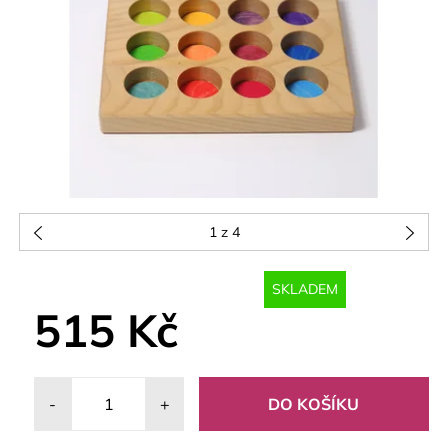
1
z 4
SKLADEM
515 Kč
-
+