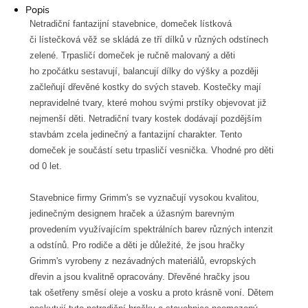
Popis
Netradiční fantazijní stavebnice, domeček lístková
či lístečková věž se skládá ze tří dílků v různých odstínech
zelené. Trpasličí domeček je ručně malovaný a děti
ho zpočátku sestavují, balancují dílky do výšky a později
začleňují dřevěné kostky do svých staveb. Kostečky mají
nepravidelné tvary, které mohou svými prstíky objevovat již
nejmenší děti. Netradiční tvary kostek dodávají pozdějším
stavbám zcela jedinečný a fantazijní charakter. Tento
domeček je součástí setu trpasličí vesnička. Vhodné pro děti
od 0 let.
Stavebnice firmy Grimm's se vyznačují vysokou kvalitou,
jedinečným designem hraček a úžasným barevným
provedením využívajícím spektrálních barev různých intenzit
a odstínů. Pro rodiče a děti je důležité, že jsou hračky
Grimm's vyrobeny z nezávadných materiálů, evropských
dřevin a jsou kvalitně opracovány. Dřevěné hračky jsou
tak ošetřeny směsí oleje a vosku a proto krásně voní. Dětem