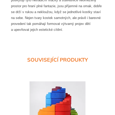
poskytují tyto netradiční hračky a stavebnice neomezený
prostor pro hraní plné fantazie, jsou příjemné na omak, dobře
se drží v rukou a nekloužou, když se jednotlivé kostky staví
na sebe. Nejen tvary kostek samotných, ale právě i barevné
provedení tak pomáhají formovat výtvarný projev dětí
a upevňovat jejich estetické cítění.
SOUVISEJÍCÍ PRODUKTY